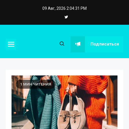
Skip
09 Авг, 2026
2:04:32 PM
to
content
eposstroy.com.ua
Подписаться
1 МИН ЧИТЕНИЯ