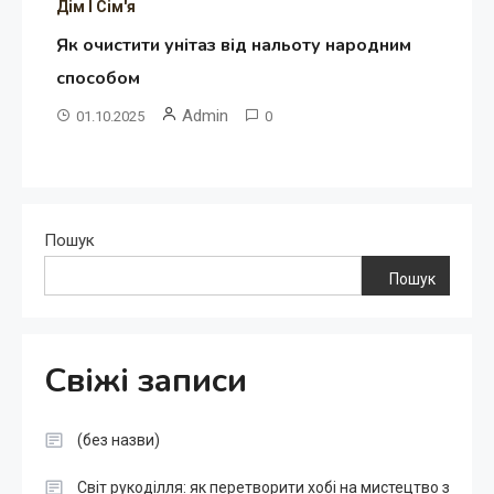
Дім І Сім'я
Як очистити унітаз від нальоту народним
способом
Admin
01.10.2025
0
Пошук
Пошук
Свіжі записи
(без назви)
Світ рукоділля: як перетворити хобі на мистецтво з