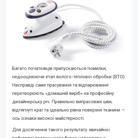
Багато початківців припускаються помилки,
недооцінюючи етап волого-теплової обробки (ВТО).
Насправді саме прасування та відпарювання
перетворюють «домашній виріб» на професійну
дизайнерську річ. Правильно випрасовані шви,
відтягнуті краї та ідеально рівна поверхня тканини —
ось ознаки високої майстерності.
Для досягнення такого результату звичайної
побутової праски часто буває недостатньо.