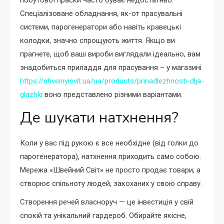
Спеціалізоване обладнання, як-от прасувальні
системи, парогенератори або навіть кравецькі
колодки, значно спрощують життя. Якщо ви
прагнете, щоб ваші вироби виглядали ідеально, вам
знадобиться приладдя для прасування – у магазині
https://shveinyisvit.ua/ua/products/prinadlezhnosti-dlja-
glazhki
воно представлено різними варіантами.
Де шукати натхнення?
Коли у вас під рукою є все необхідне (від голки до
парогенератора), натхнення приходить само собою.
Мережа «Швейний Світ» не просто продає товари, а
створює спільноту людей, закоханих у свою справу.
Створення речей власноруч — це інвестиція у свій
спокій та унікальний гардероб. Обирайте якісне,