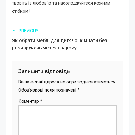
творіть із любов’ю та насолоджуйтеся кожним
стібком!
Read
PREVIOUS
Як обрати меблі для дитячої кімнати без
more
розчарувань через пів року
articles
Залишити відповідь
Ваша e-mail адреса не оприлюднюватиметься.
Обов’язкові поля позначені
*
Коментар
*