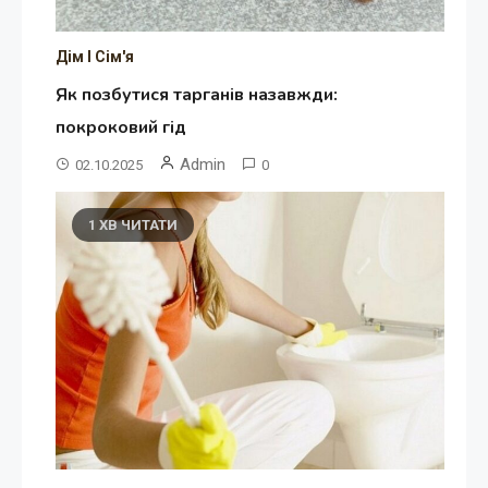
Дім І Сім'я
Як позбутися тарганів назавжди:
покроковий гід
Admin
02.10.2025
0
1 ХВ ЧИТАТИ