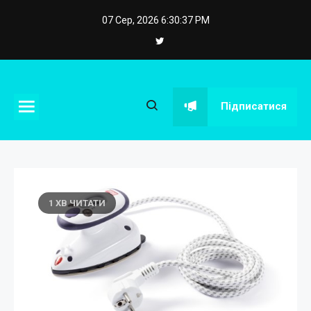
Skip
07 Сер, 2026
6:30:37 PM
to
content
eposstroy.com.ua
Підписатися
1 ХВ ЧИТАТИ