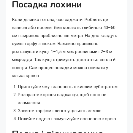
Посадка лохини
Коли ділянка готова, час саджати. Роблять це
навесні або восени. Ями копають глибиною 40–50
см і шириною приблизно пів метра. На дно кладуть
суміш торфу з піском. Важливо правильно
розташувати кущі: 1–1,5 м між рослинами і 2–3 м
міжряддя. Так кущі отримують достатньо світла й
повітря. Сам процес посадки можна описати у
кілька кроків:
Приготуйте яму і заповніть її кислим субстратом.
Розправте коріння саджанця, щоб воно не
зламалося.
Засипте торфом і легко ущільніть землю.
Полийте водою і замульчуйте сосновою корою.