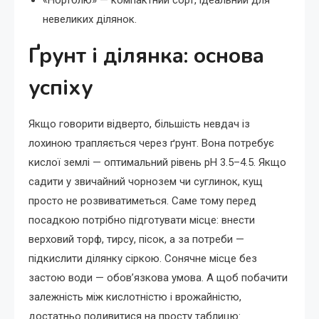
«Нортблю» — компактний сорт, ідеальний для
невеликих ділянок.
Ґрунт і ділянка: основа
успіху
Якщо говорити відверто, більшість невдач із
лохиною трапляється через ґрунт. Вона потребує
кислої землі — оптимальний рівень pH 3.5–4.5. Якщо
садити у звичайний чорнозем чи суглинок, кущ
просто не розвиватиметься. Саме тому перед
посадкою потрібно підготувати місце: внести
верховий торф, тирсу, пісок, а за потреби —
підкислити ділянку сіркою. Сонячне місце без
застою води — обов’язкова умова. А щоб побачити
залежність між кислотністю і врожайністю,
достатньо подивитися на просту таблицю: