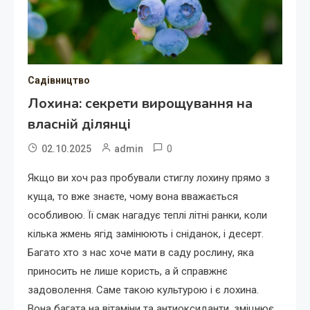
Садівництво
Лохина: секрети вирощування на
власній ділянці
0
02.10.2025
admin
Якщо ви хоч раз пробували стиглу лохину прямо з
куща, то вже знаєте, чому вона вважається
особливою. Її смак нагадує теплі літні ранки, коли
кілька жмень ягід замінюють і сніданок, і десерт.
Багато хто з нас хоче мати в саду рослину, яка
приносить не лише користь, а й справжнє
задоволення. Саме такою культурою і є лохина.
Вона багата на вітаміни та антиоксиданти, зміцнює