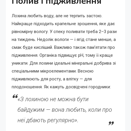
Полив і підживлення
Лохина любить воду, але не терпить застою.
Найкраще підходить крапельне зрошення, яке дає
рівномірну вологу. У спеку поливати треба 2–3 рази
на тиждень. Недолік вологи — і ягід стане менше, а
смак буде кисліший. Важливо також пам’ятати про
підживлення. Органіка підвищує pH, тому її краще
уникати. Для лохини ідеальні мінеральні добрива зі
спеціальними мікроелементами. Весною
підживлюють для росту, а влітку — для
плодоношення. Як кажуть досвідчені городники:
«З лохиною не можна бути
байдужим — вона любить, коли про
неї дбають регулярно».