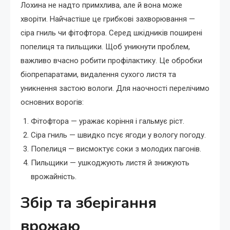
Лохина не надто примхлива, але й вона може
хворіти. Найчастіше це грибкові захворювання —
сіра гниль чи фітофтора. Серед шкідників поширені
попелиця та пильщики. Щоб уникнути проблем,
важливо вчасно робити профілактику. Це обробки
біопрепаратами, видалення сухого листя та
уникнення застою вологи. Для наочності перелічимо
основних ворогів:
Фітофтора — уражає коріння і гальмує ріст.
Сіра гниль — швидко псує ягоди у вологу погоду.
Попелиця — висмоктує соки з молодих пагонів.
Пильщики — ушкоджують листя й знижують
врожайність.
Збір та зберігання
врожаю