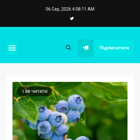
Skip
06 Сер, 2026
4:08:12 AM
to
content
eposstroy.com.ua
Підписатися
1 ХВ ЧИТАТИ