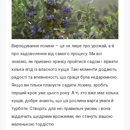
Вирощування лохини — це не лише про урожай, а й
про задоволення від самого процесу. Ми всі
знаємо, як приємно зранку пройтися садом і зірвати
кілька ягід із власного куща. Такі моменти додають
радості та впевненості, що праця була недаремною.
Якщо ви тільки плануєте садити лохину, зробіть
перший крок уже цього року. А ті, хто вже має кілька
кущів, добре знають, що ця рослина варта уваги й
турботи. Створіть для неї правильні умови, і вона
віддячить щедрими врожаями, які стануть вашою
маленькою гордістю.