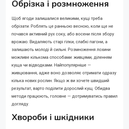
Обрізка і розмноження
Щоб ягоди залишалися великими, кущі треба
обрізати. Роблять це ранньою весною, коли ще не
почався активний рух соку, або восени після збору
врожаю. Видаляють старі гілки, слабкі пагони, а
залишають молоді й сильні. Розмноження лохини
можливе кількома способами: живцями, діленням
куща чи відводками. Найпопулярніше —
живцювання, адже воно дозволяє отримати одразу
кілька нових рослин. Якщо ж ви хочете швидший
результат, варто поділити дорослий кущ. Обидва
методи працюють, головне — дотримуватись правил
догляду.
Хвороби і шкідники