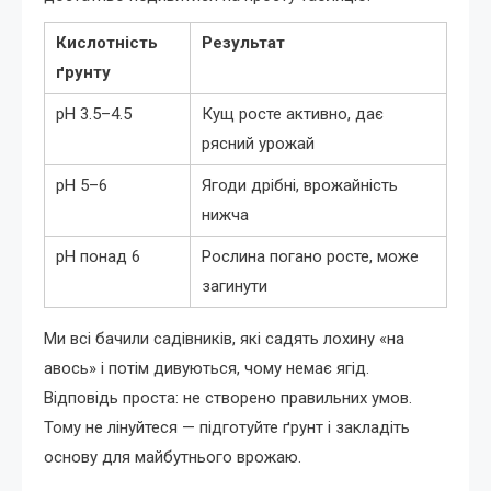
Кислотність
Результат
ґрунту
pH 3.5–4.5
Кущ росте активно, дає
рясний урожай
pH 5–6
Ягоди дрібні, врожайність
нижча
pH понад 6
Рослина погано росте, може
загинути
Ми всі бачили садівників, які садять лохину «на
авось» і потім дивуються, чому немає ягід.
Відповідь проста: не створено правильних умов.
Тому не лінуйтеся — підготуйте ґрунт і закладіть
основу для майбутнього врожаю.