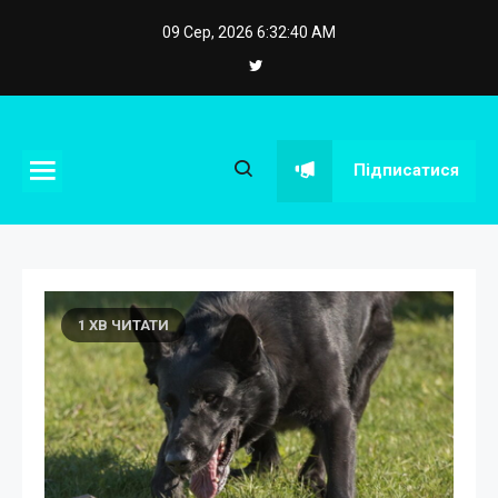
Skip
09 Сер, 2026
6:32:41 AM
to
content
eposstroy.com.ua
Підписатися
1 ХВ ЧИТАТИ