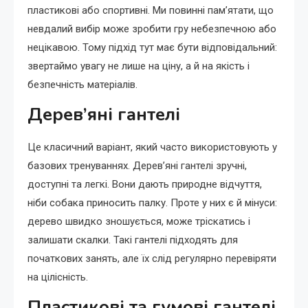
пластикові або спортивні. Ми повинні пам’ятати, що
невдалий вибір може зробити гру небезпечною або
нецікавою. Тому підхід тут має бути відповідальний:
звертаймо увагу не лише на ціну, а й на якість і
безпечність матеріалів.
Дерев’яні гантелі
Це класичний варіант, який часто використовують у
базових тренуваннях. Дерев’яні гантелі зручні,
доступні та легкі. Вони дають природне відчуття,
ніби собака приносить палку. Проте у них є й мінуси:
дерево швидко зношується, може тріскатись і
залишати скалки. Такі гантелі підходять для
початкових занять, але їх слід регулярно перевіряти
на цілісність.
Пластикові та гумові гантелі