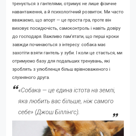
тренується з гантелями, отримує не лише фізичне
навантаження, а й психологічний розвиток. Ми часто
вважаємо, що апорт — це проста гра, проте він
виховує посидючість, самоконтроль і навіть довіру
до господаря. Важливо пам’ятати, що перші кроки
завжди починаються з інтересу: собака має
захотіти взяти гантель у зуби. І коли це стається, ми
отримуємо базу для подальших тренувань, які
зроблять з улюбленця більш врівноваженого і
слухняного друга.
«Собака — це єдина істота на землі,
яка любить вас більше, ніж самого
себе» (Джош Біллінгс).