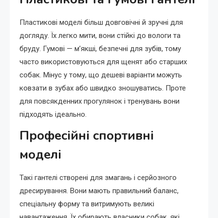
Пластикові моделі більш довговічні й зручні для
догляду. Їх легко мити, вони стійкі до вологи та
бруду. Гумові — м’якші, безпечні для зубів, тому
часто використовуються для щенят або старших
собак. Мінус у тому, що дешеві варіанти можуть
ковзати в зубах або швидко зношуватись. Проте
для повсякденних прогулянок і тренувань вони
підходять ідеально.
Професійні спортивні
моделі
Такі гантелі створені для змагань і серйозного
дресирування. Вони мають правильний баланс,
спеціальну форму та витримують великі
навантаження. Їх обирають власники собак, які