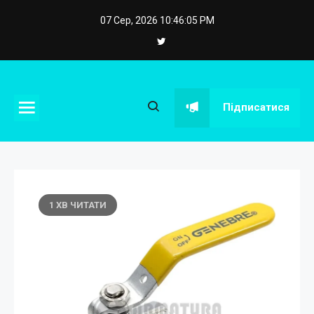
Skip
07 Сер, 2026
10:46:06 PM
to
content
eposstroy.com.ua
Підписатися
1 ХВ ЧИТАТИ